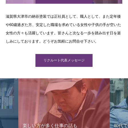
滋賀県大津市の納谷塗装では正社員として、職人として、また定年後
や60歳過ぎた方、安定した職場を求めている女性や子供の手が空いた
女性の方々も活躍しています。皆さんと次なる一歩を踏み出す日を楽
しみにしております。どうぞお気軽にお問合せ下さい。
リクルート代表メッセージ
楽しい方が多く仕事の話も
80代