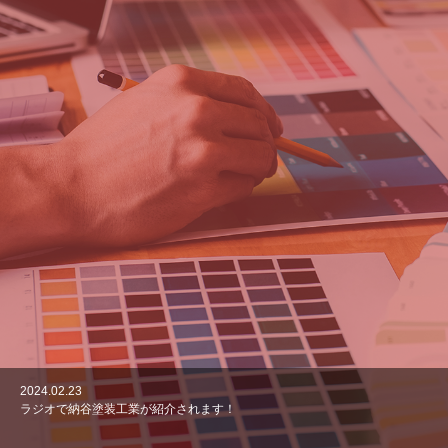
マルチメディア時代を支える人工衛星には電磁波障害を防ぐ塗装が施
色の可能性・アイデアは無限大 性能は色彩によりコントロールでき
されています
る
製品・工場設備案内
2024.02.23
ラジオで納谷塗装工業が紹介されます！