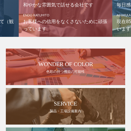
和やかな雰囲気で話せる会社です
毎日感
ENDO KATUHITO
AIHARA 
て（観
お客様への信用をなくさないために頑張
現在8
っています
います
WONDER OF COLOR
色彩の持つ機能の可能性
SERVICE
製品・工場設備案内